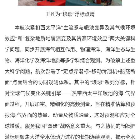
王凡为“琅琊”浮标点睛
本航次紧扣西太平洋“主流系与暖池变异及其气候环境
效应”和“复杂地质地貌演变及其资源环境效应”两大关键科
学问题，同步开展海气相互作用、物理海洋、海洋生态与生
物、海洋化学及海洋地质等多学科综合观测。为破解上述重
大科学问题，航次部署了“定点浮潜标+移动滑翔机+船载断
面”点面结合的协同观测体系。其中的“琅琊”系列浮标，针
对全球气候变化关键引擎——热带西太平洋暖池的海-气界
面过程，开展加密、精细化的高频测量，旨在精准估算和预
报海-气界面的热量、动量及物质通量，这对预测和应对全
球增暖、服务我国“双碳”战略意义重大。与之协同的“琅琊”
潜标则聚焦大洋全水体动力过程的长期连续观测，揭示全水