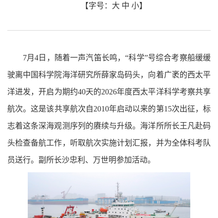
【字号：
大
中
小
】
7月4日，随着一声汽笛长鸣，“科学”号综合考察船缓缓
驶离中国科学院海洋研究所薛家岛码头，向着广袤的西太平
洋进发，开启为期约40天的2026年度西太平洋科学考察共享
航次。这是该共享航次自2010年启动以来的第15次出征，标
志着这条深海观测序列的赓续与升级。海洋所所长王凡赴码
头检查备航工作，听取航次实施计划汇报，并为全体科考队
员送行。副所长沙忠利、万世明参加活动。