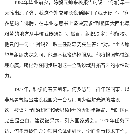
1964年毕业前夕，陈毅元帅来校报告时说：“你们早一
天搞出原子弹，我这个外交部长说话腰杆子就更硬了。”何
多慧热血沸腾，在毕业志愿书上坚决要求“到祖国大西北最
艰苦的地方从事核武器研制”。然而，组织决定让他留校。
他只问一句：“对吗？”系主任赵忠尧先生答：“对。”个人愿
望与组织决定之间，他毫不犹豫选择服从。他将报国热忱深
埋心底，转化为在同步辐射这一全新领域开拓奋斗的永恒动
力。
1977年，科学的春天到来。何多慧与一群年轻同事，以
非凡勇气提出建设我国第一台专用同步辐射光源的建议——
这一被誉为“前沿科研超级显微镜”的大科学装置，当时国内
完全是空白。建议被采纳，列入国家规划。1978年任务下
达，何多慧被任命为项目总体组组长，全面负责技术工作，