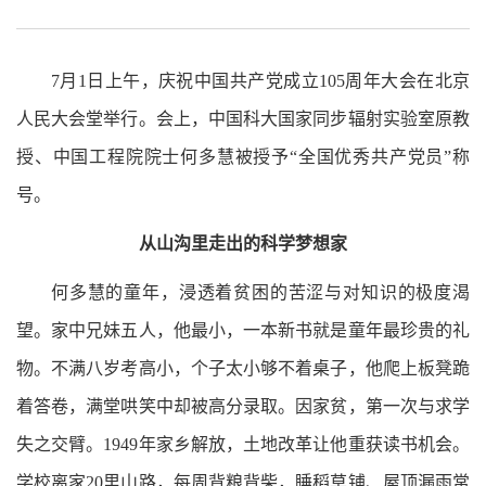
7月1日上午，庆祝中国共产党成立105周年大会在北京
人民大会堂举行。会上，中国科大国家同步辐射实验室原教
授、中国工程院院士何多慧被授予“全国优秀共产党员”称
号。
从山沟里走出的科学梦想家
何多慧的童年，浸透着贫困的苦涩与对知识的极度渴
望。家中兄妹五人，他最小，一本新书就是童年最珍贵的礼
物。不满八岁考高小，个子太小够不着桌子，他爬上板凳跪
着答卷，满堂哄笑中却被高分录取。因家贫，第一次与求学
失之交臂。1949年家乡解放，土地改革让他重获读书机会。
学校离家20里山路，每周背粮背柴，睡稻草铺、屋顶漏雨常