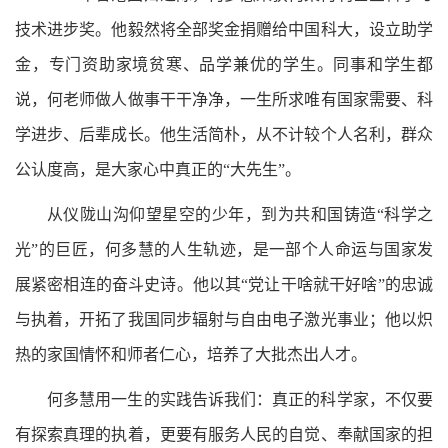
技术进步奖。他毅然将全部奖金捐赠给中国科大，设立助学
金，专门资助家境贫寒、品学兼优的学生。同事和学生都
说，何老师做人做事干干净净，一生所求唯有国家需要、科
学进步、后辈成长。他生活简朴，从不计较个人名利，群众
公认度高，是大家心中真正的“大先生”。
从仪陇山沟仰望星空的少年，到为共和国铸造“科学之
光”的巨匠，何多慧的人生轨迹，是一部个人命运与国家发
展紧密相连的奋斗史诗。他以其“党让干啥就干好啥”的忠诚
与执着，开拓了我国同步辐射与自由电子激光事业；他以炽
热的家国情怀和师者仁心，培养了大批杰出人才。
何多慧用一生的实践告诉我们：真正的科学家，不仅要
有探索真理的执着，更要有服务人民的自觉、奉献国家的担