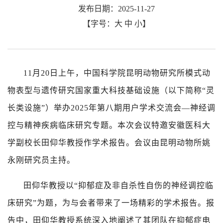
发布日期：2025-11-27
【字号：
大
中
小
】
11
月
20
日上午，中国科学院昆明动物研究所模式动
物表型与遗传研究国家重大科技基础设施（以下简称“灵
长类设施”）举办
2025
年第八期用户学术交流会—
神经调
控与精神疾病临床研究专题
。本次会议特邀安徽医科大
学副校长田仰华教授作学术报告。会议由昆明动物所姚
永刚研究员主持。
田仰华教授以“抑郁症及非自杀性自伤的神经调控临
床研究”为题，为与会者带来了一场精彩的学术报告。报
告中，田仰华教授系统深入地阐述了其团队在抑郁症电