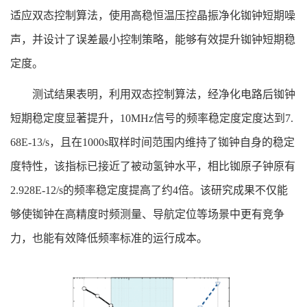
适应双态控制算法，使用高稳恒温压控晶振净化铷钟短期噪
声，并设计了误差最小控制策略，能够有效提升铷钟短期稳
定度。
测试结果表明，利用双态控制算法，经净化电路后铷钟
短期稳定度显著提升，10MHz信号的频率稳定度定度达到7.
68E-13/s，且在1000s取样时间范围内维持了铷钟自身的稳定
度特性，该指标已接近了被动氢钟水平，相比铷原子钟原有
2.928E-12/s的频率稳定度提高了约4倍。该研究成果不仅能
够使铷钟在高精度时频测量、导航定位等场景中更有竞争
力，也能有效降低频率标准的运行成本。