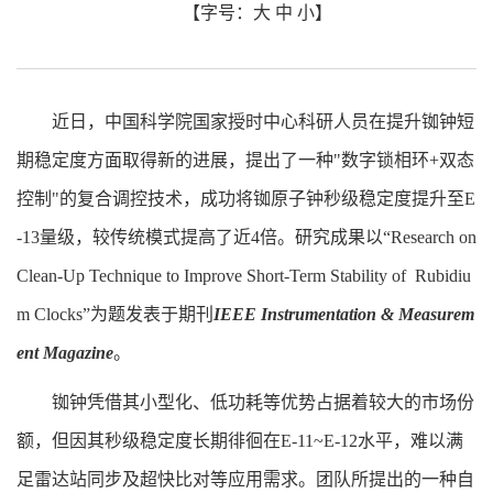
【字号：
大
中
小
】
近日，中国科学院国家授时中心科研人员在提升铷钟短
期稳定度方面取得新的进展，提出了一种"数字锁相环+双态
控制"的复合调控技术，成功将铷原子钟秒级稳定度提升至E
-13量级，较传统模式提高了近4倍。研究成果以“Research on
Clean-Up Technique to Improve Short-Term Stability of Rubidiu
m Clocks”为题发表于期刊
IEEE Instrumentation & Measurem
ent Magazine
。
铷钟凭借其小型化、低功耗等优势占据着较大的市场份
额，但因其秒级稳定度长期徘徊在E-11~E-12水平，难以满
足雷达站同步及超快比对等应用需求。团队所提出的一种自