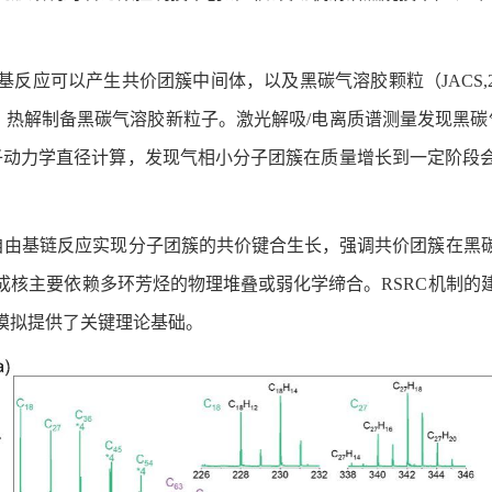
以产生共价团簇中间体，以及黑碳气溶胶颗粒（JACS,2024,14
物，热解制备黑碳气溶胶新粒子。激光解吸/电离质谱测量发现黑
分子动力学直径计算，发现气相小分子团簇在质量增长到一定阶段
过自由基链反应实现分子团簇的共价键合生长，强调共价团簇在黑
成核主要依赖多环芳烃的物理堆叠或弱化学缔合。RSRC机制的
模拟提供了关键理论基础。