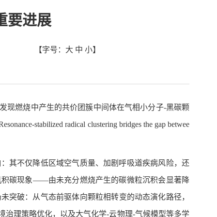
重要进展
【字号：
大
中
小
】
发现燃烧中产生的共价团簇中间体在气相小分子-黑碳颗
ical clustering bridges the gap betwee
响：其不仅降低区域空气质量、加剧呼吸道疾病风险，还
机积碳现象——由未充分燃烧产生的碳微粒沉积会显著降
仍未突破：从气态前驱体向颗粒相转变的动态演化路径，
治理策略优化，以及大气化学-云物理-气候模型等多学