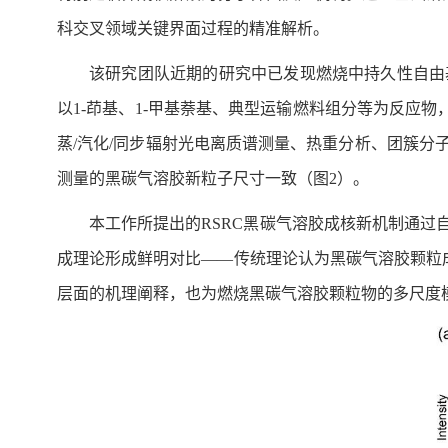
科交叉领域关键界面过程的精准解析。
该研究团队近期的研究中已发现燃烧中持久性自由基反应可
以1-茚基、1-甲基萘基、典型运输燃料组分等为反应
蒸/汽化/同步辐射光电离质谱测量、热重分析、团簇
测量的黑碳气溶胶新粒子尺寸一致（图2）。
本工作所提出的RSRC黑碳气溶胶成核新机制通
成理论形成鲜明对比——传统理论认为黑碳气溶胶颗粒
层面的机理阐释，也为燃烧黑碳气溶胶颗粒物的多尺度