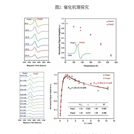
图
2.
催化机理探究