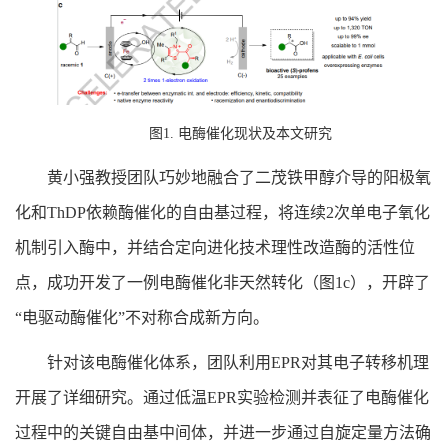
图1. 电酶催化现状及本文研究
黄小强教授团队巧妙地融合了二茂铁甲醇介导的阳极氧
化和
ThDP
依赖酶催化的自由基过程，将连续
2
次单电子氧化
机制引入酶中，并结合定向进化技术理性改造酶的活性位
点，成功开发了一例电酶催化非天然转化（图
1c
），开辟了
“电驱动酶催化”不对称合成新方向。
针对该电酶催化体系，团队利用
EPR
对其电子转移机理
开展了详细研究。
通过低温EPR
实验检测并表征了电酶催化
过程中的关键自由基中间体，并进一步通过自旋定量方法确