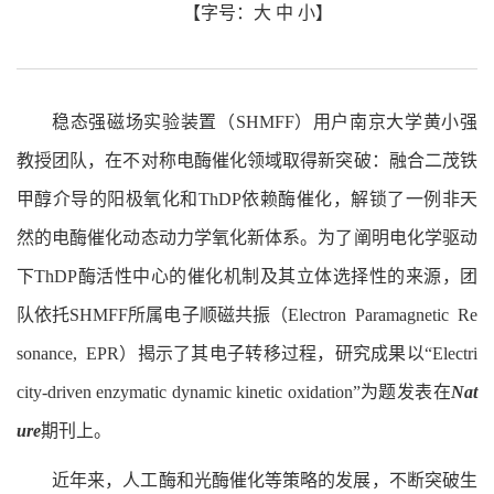
【字号：
大
中
小
】
稳态强磁场实验装置（
SHMFF
）用户南京大学黄小强
教授团队，在不对称电酶催化领域取得新突破：融合二茂铁
甲醇介导的阳极氧化和ThDP
依赖酶催化，解锁了一例非天
然的电酶催化动态动力学氧化新体系。为了阐明电化学驱动
下
ThDP
酶活性中心的催化机制及其立体选择性的来源，团
队依托
SHMFF
所属电子顺磁共振（
Electron Paramagnetic Re
sonance, EPR
）揭示了其电子转移过程，研究成果以
“Electri
city-driven enzymatic dynamic kinetic oxidation”
为题发表在
Nat
ure
期刊上。
近年来，人工酶和光酶催化等策略的发展，不断突破生