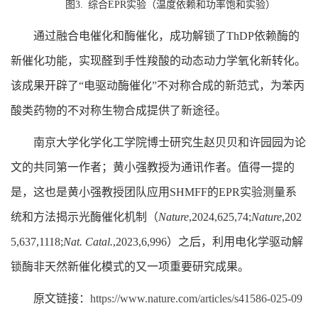
图
3
.
综合
EPR
实验（温度依赖和功率饱和实验）
通过融合电催化和酶催化，成功解锁了
ThDP
依赖酶的
新催化功能，实现醛到手性羧酸的动态动力学氧化新转化。
该成果开辟了“电驱动酶催化”不对称合成的新范式，为苯丙
酸类药物的不对称生物合成提供了新途径。
南京大学化学化工学院博士研究生赵贝贝和许园园为论
文的共同第一作者；黄小强教授为通讯作者。值得一提的
是，这也是黄小强教授团队应用
SHMFF
的
EPR
实验测量系
统和方法揭示光酶催化机制（
Nature
,2024,625,74;
Nature
,202
5,637,1118;
Nat. Catal.
,2023,6,996
）之后，利用电化学驱动解
锁酶非天然新催化模式的又一项重要研究成果。
原文链接：
https://www.nature.com/articles/s41586-025-09