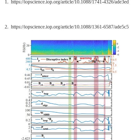
1. https://iopscience.iop.org/article/10.1088/1741-4326/ade3ed
2. https://iopscience.iop.org/article/10.1088/1361-6587/ade5c5