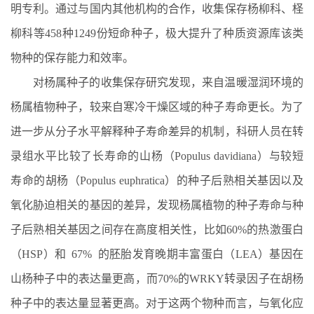
明专利。通过与国内其他机构的合作，收集保存杨柳科、柽
柳科等458种1249份短命种子，极大提升了种质资源库该类
物种的保存能力和效率。
对杨属种子的收集保存研究发现，来自温暖湿润环境的
杨属植物种子，较来自寒冷干燥区域的种子寿命更长。
为了
进一步从分子水平解释种子寿命差异的机制，科研人员在转
录组水平比较了长寿命的山杨
（Populus davidiana）
与较短
寿命的胡杨
（Populus euphratica）
的种子后熟相关基因以及
氧化胁迫相关的基因的差异，发现杨属植物的种子寿命与种
子后熟相关基因之间存在高度相关性，比如60%的热激蛋白
（HSP）
和
67%
的胚胎发育晚期丰富蛋白
（LEA）
基因在
山杨种子中的表达量更高，而70%的WRKY转录因子在胡杨
种子中的表达量显著更高。对于这两个物种而言，与氧化应