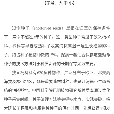
【字号：
大
中
小
】
短命种子
（short-lived
seeds）
是指在
适宜的保存条件
下，寿命不超过
3
年的种子。这一类型种子常见于狭义杨柳
科、榆科等早春成熟种子及高海拔高湿环境生长植物的种
子，约占种子植物种数的15%
。
探索一套适合
保存这些短命
种子的技术方法对于种质资源的长期保存尤为重要。
狭义杨柳科有
620
多种物种，广泛分布于欧亚、北美高
海拔及寒带地区，既是重要造林树种，也是江河岸带生态系
统的“关键种”。中国科学院昆明植物研究所
种质库
通过优化
种子采集时间、种子清理方法等关键技术点
，实现突破，极
大延长了杨属和柳属物种种子的保存时间，先后获得4项发