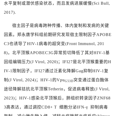
水平复制或潜伏感染状态，而且发病进展缓慢
(Sci Bull,
2017).
宿主因子是病毒跨种传播、体内复制和发病的关键
因素。郑永唐学科组前期研究发现宿主限制因子
APOBE
C3
也诱导了
HIV-1
病毒的超突变
(Front Immunol, 201
8)
，北平顶猴
APOBEC3G
异常剪切降低了其对
HIV-1
基
因组编辑压力
(J Virol, 2020)
；
IFI27
是北平顶猴重要的
H
IV-1
限制因子，
IFI27
通过泛素化降解
Gag
抑制
HIV-1
复
制
(J Virol, 2024)
；
HIV-1
的
Vpu
突变通过蛋白酶体
G53D
途径降解拮抗北平顶猴
Tetherin
，促进病毒释放
(J Virol,
2023)
；
HIV-1
感染北平顶猴后，肺组织转录因子
ZNF68
3
高表达，通过调控
CD8+ T
细胞分泌
IFN-γ
抑制病毒