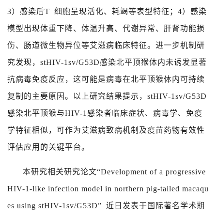
3
）感染后
T
细胞呈现活化、耗竭等表型特征；
4
）感染
模型出现体重下降、体温升高、代谢异常、肝肾功能损
伤、肠道微生物异位等艾滋病临床特征。进一步机制研
究发现，
stHIV-1sv/G53D
感染北平顶猴体内未诱发显著
抗病毒免疫反应，这可能是病毒在北平顶猴体内可持续
复制的主要原因。以上研究结果提示，
stHIV-1sv/G53D
感染北平顶猴与
HIV-1
感染者临床症状、病毒学、免疫
学特征相似，可作为艾滋病致病机制及疫苗药物有效性
评估应用的关键平台。
本研究相关研究论文“
Development of a progressive
HIV-1-like infection model in northern pig-tailed macaqu
es using stHIV-1sv/G53D”
近日发表于国际著名学术期