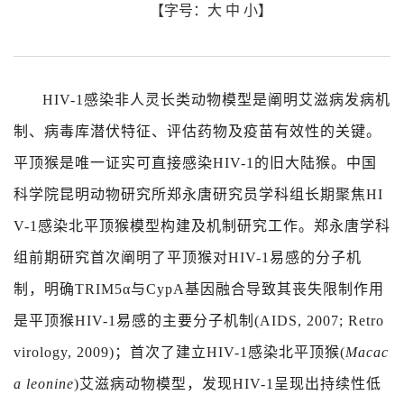
【字号：
大
中
小
】
HIV-1
感染非人灵长类动物模型是阐明艾滋病发病机
制、病毒库潜伏特征、评估药物及疫苗有效性的关键。
平顶猴是唯一证实可直接感染
HIV-1
的旧大陆猴。中国
科学院昆明动物研究所郑永唐研究员学科组长期聚焦
HI
V-1
感染北平顶猴模型构建及机制研究工作。郑永唐学科
组前期研究首次阐明了平顶猴对
HIV-1
易感的分子机
制，明确
TRIM5α
与
CypA
基因融合导致其丧失限制作用
是平顶猴
HIV-1
易感的主要分子机制
(AIDS, 2007; Retro
virology, 2009)
；首次了建立
HIV-1
感染北平顶猴
(
Macac
a leonine
)
艾滋病动物模型，发现
HIV-1
呈现出持续性低