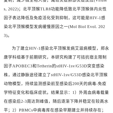
复制，减少微生物入侵，减轻炎症肺部炎症反应
(Viruse
s, 2022)
；北平顶猴
TLR8
功能降低致北平顶猴体内炎性
因子表达降低及免疫活化受到抑制，这可能是
HIV-1
感
染北平顶猴模型发病缓慢原因之一
(Mol Biol Evol. 202
3)
。
为了建立
HIV-1
感染北平顶猴发病艾滋病模型，郑永
唐学科组基于前期研究，本研究构建了可拮抗宿主限制
因子
APOBEC3
和
Tetherin
的
stHIV-1sv/G53D
突变感染
株，通过静脉途径建立了
stHIV-1sv/G53D
感染北平顶猴
动物模型，持续监测感染前至感染后
200
天的病毒
-
免疫
学特征变化和临床症状。结果显示：
1
）外周血病毒载量
在感染后
2-3
周达到峰值，随后逐渐下降并稳定在较高水
平；
2
）
PBMCs
中病毒库在感染早期建立并持续存在；