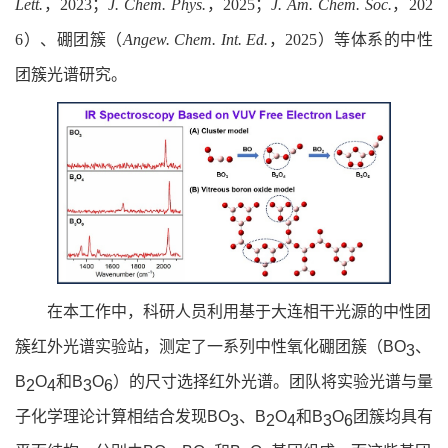
Lett.
，2023；
J. Chem. Phys.
，2025；
J. Am. Chem. Soc.
，202
6）、硼团簇（
Angew. Chem. Int. Ed.
，2025）等体系的中性
团簇光谱研究。
在本工作中，科研人员利用基于大连相干光源的中性团
簇红外光谱实验站，测定了一系列中性氧化硼团簇（
BO
、
3
B
O
和B
O
）的尺寸选择红外光谱。团队将实验光谱与量
2
4
3
6
子化学理论计算相结合发现
BO
、
B
O
和
B
O
团簇均具有
3
2
4
3
6