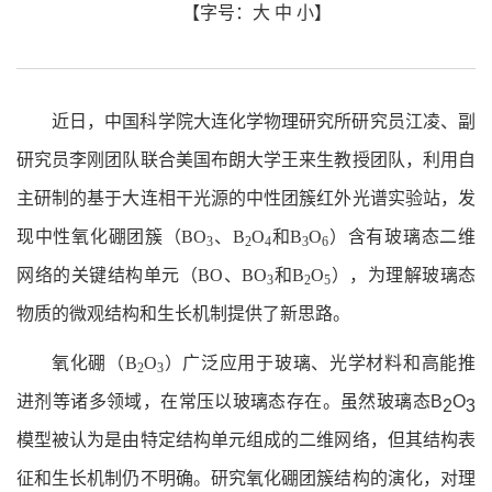
【字号：
大
中
小
】
近日，中国科学院大连化学物理研究所
研究员
江凌、
副
研究员
李刚团队联合美国布朗大学王来生教授团队，利用自
主研制的基于大连相干光源的中性团簇红外光谱实验站，发
现中性氧化硼团簇（BO
、B
O
和B
O
）含有玻璃态二维
3
2
4
3
6
网络的关键结构单元（BO、BO
和B
O
），为理解玻璃态
3
2
5
物质的微观结构和生长机制提供了新思路。
氧化硼（B
O
）广泛应用于玻璃、光学材料和高能推
2
3
进剂等诸多领域，在常压以玻璃态存在。虽然玻璃态
B
O
2
3
模型被认为是由特定结构单元组成的二维网络，但其结构表
征和生长机制仍不明确。研究氧化硼团簇结构的演化，对理