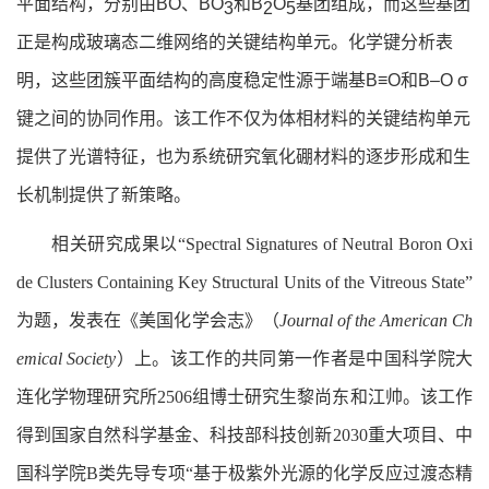
平面结构，分别由BO、
BO
和
B
O
基团组成，而这些基团
3
2
5
正是构成玻璃态二维网络的关键结构单元。
化学键分析表
明，这些团簇平面结构的高度稳定性源于端基B
≡
O和B–O σ
键之间的协同作用。该工作不仅为体相材料的关键结构单元
提供了光谱特征，也为系统研究氧化硼材料的逐步形成和生
长机制提供了新策略。
相关研究成果以“Spectral Signatures of Neutral Boron Oxi
de Clusters Containing Key Structural Units of the Vitreous State”
为题，发表在《美国化学会志》（
Journal of the American Ch
emical Society
）上。该工作的共同第一作者是
中国科学院大
连化学物理研究所
2506组博士研究生黎尚东和江帅。该工作
得到国家自然科学基金、科技部科技创新2030重大项目、中
国科学院B类先导专项“基于极紫外光源的化学反应过渡态精