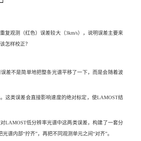
夜重复观测（红色）误差较大（3km/s），说明误差主要来
应该怎样校正？
明误差不是简单地把整条光谱平移了一下，而是会随着波
这类误差会直接影响速度的绝对标定，使LAMOST结
LAMOST低分辨率光谱中这两类误差，构建了一套分
谱内部“拧齐”，再把不同观测单元之间“对齐”。