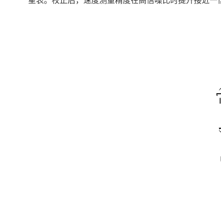
星表。校正后，速度测量精度在高信噪比时提升接近一倍