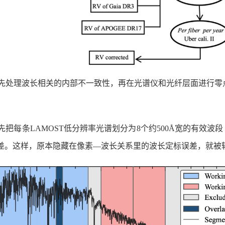
先处理波长相关的内部不一致性，再在光谱仪和光纤层面进行零点
把每条LAMOST低分辨率光谱划分为8个约500Å宽的有效波
差。这样，原本隐藏在像素—波长关系里的波长定标误差，就被