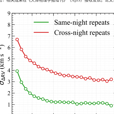
！相关成果在《天体物理学报增刊》（ApJS）接收发表。论