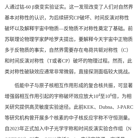
人通过钴-60 β衰变实验证实。这一发现改变了人们对自然界
基本对称性的认识，为后续研究CP破坏、时间反演对称性
破坏以及解释宇宙中物质—反物质不对称性奠定了基础。前
苏联理论物理学家萨哈罗夫提出，要解释今天宇宙中正物质
多于反物质的事实，自然界需要存在电荷共轭对称性（C）
和时间反演对称性（T或者CP）破坏的物理过程。然而，此
类对称性破缺效应通常非常微弱，直接探测面临较大挑战。
低能中子与原子核相互作用形成的复合核共振，可显著
4
6
增强弱相互作用引起的宇称破坏效应放大10
至10
倍，为相
关研究提供高灵敏度实验途径。此前KEK、Dubna、J-PARC
等研究机构曾开展多个核素的中子核反应宇称不守恒测量。
自2023年正式加入中子光学宇称和时间反演实验合作组（N