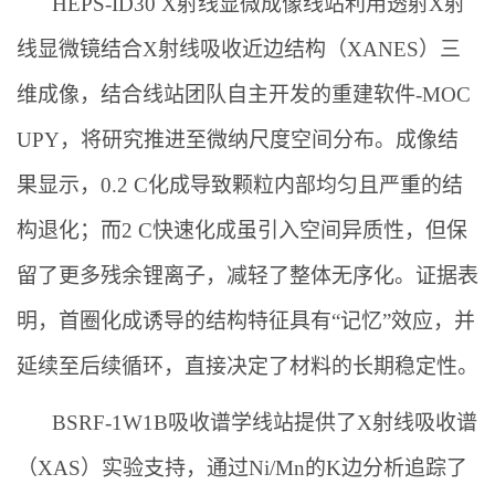
HEPS-ID30 X射线显微成像线站利用透射X射
线显微镜结合X射线吸收近边结构（XANES）三
维成像，结合线站团队自主开发的重建软件-MOC
UPY，将研究推进至微纳尺度空间分布。成像结
果显示，0.2 C化成导致颗粒内部均匀且严重的结
构退化；而2 C快速化成虽引入空间异质性，但保
留了更多残余锂离子，减轻了整体无序化。证据表
明，首圈化成诱导的结构特征具有“记忆”效应，并
延续至后续循环，直接决定了材料的长期稳定性。
BSRF-1W1B吸收谱学线站提供了X射线吸收谱
（XAS）实验支持，通过Ni/Mn的K边分析追踪了