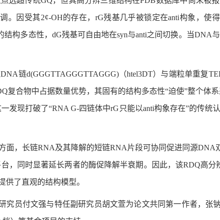
位点远超传统GQ，但其高分辨三维结构在PDB数据库中尚未被
。因受其2¢-OH的存在，rG残基几乎被锁定在anti构象，
结构多态性，dG残基可自由地在syn与anti之间切换。当DN
(GGGTTAGGGTTAGGG)（htel3DT）与端粒单重复TER
DQ复合物中占据数量优势，其固有的结构多态性“迫使”整个体系
这一发现打破了“RNA G-四链体中rG只能以anti构象存在”的
面，长链RNA及其降解的短链RNA片段可协同促进同源DNA双链
台，同时显著延长两者的酶促降解半衰期。因此，该RDQ高分辨
提供了直观的结构模型。
研究员付文强与特任副研究员胡文萱为论文共同第一作者，张