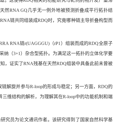
报道。这使得RDQ相关的功能研究与靶向药物开发严重滞
使得天然RNA GQ几乎无一例外地被预测折叠成平行拓扑结
A与RNA链共同组装成RDQ时，究竟哪种链主导折叠构型而
RA RNA链r(UAGGGU)（rP1）组装而成的RDQ全原子
采纳（3+1）杂合型拓扑。为满足这一拓扑的立体化学要
传统认知，证实了RNA残基在天然RDQ组装中具备此前未曾被
解旋并参与R-loop的形成与稳定；另一方面，RDQ的
三维结构的解析，为理解其在R-loop中的功能机制和端
钠研究员为论文通讯作者。该研究得到了国家自然科学基