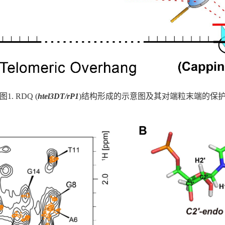
图1. RDQ (
htel3DT/rP1
)结构形成的示意图及其对端粒末端的保