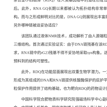
杂合型G-四链体（RDQ）在人类基因组中的潜在形成
后。此外，RNA GQ长期以来都被认为拓扑结构非常单调
构。而与之形成鲜明对比的是，DNA GQ则展现出丰富的
另外哪种链被迫妥协适应？
该团队通过液体NMR技术，成功解析了由人源端粒DNA链d
三维结构。首次通过实验证实：由于DNA链残基在该R
求，RNA链中的rG23残基不得不妥协地采取syn构象。
预料到的结构可塑性。
此外，RDQ在功能层面展现出双重生物学潜力。一方
形成为其组成的DNA和RNA链提供核酸酶保护的庇护平
粒保护作用提供了结构基础，也为靶向RDQ的药物设计
中国科学院合肥物质科学研究院强磁场科学中心副