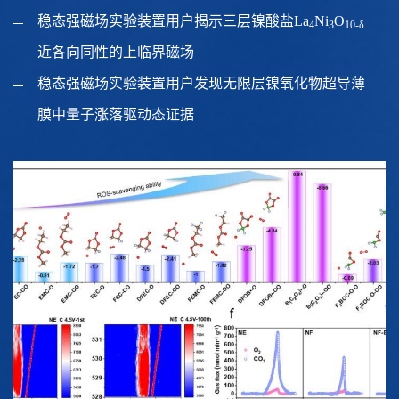
稳态强磁场实验装置用户揭示三层镍酸盐La
Ni
O
4
3
10-δ
近各向同性的上临界磁场
稳态强磁场实验装置用户发现无限层镍氧化物超导薄
膜中量子涨落驱动态证据