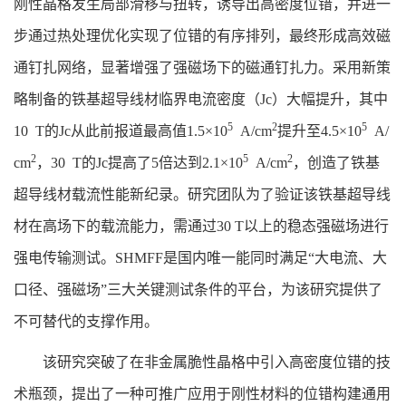
刚性晶格发生局部滑移与扭转，诱导出高密度位错，并进一
步通过热处理优化实现了位错的有序排列，最终形成高效磁
通钉扎网络，显著增强了强磁场下的磁通钉扎力。采用新策
略制备的铁基超导线材临界电流密度（Jc）大幅提升，其中
5
2
5
10 T的Jc从此前报道最高值1.5×10
A/cm
提升至4.5×10
A/
2
5
2
cm
，30 T的Jc提高了5倍达到2.1×10
A/cm
，创造了铁基
超导线材载流性能新纪录。研究团队为了验证该铁基超导线
材在高场下的载流能力，需通过30 T以上的稳态强磁场进行
强电传输测试。SHMFF是国内唯一能同时满足“大电流、大
口径、强磁场”三大关键测试条件的平台，为该研究提供了
不可替代的支撑作用。
该研究突破了在非金属脆性晶格中引入高密度位错的技
术瓶颈，提出了一种可推广应用于刚性材料的位错构建通用