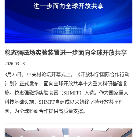
稳态强磁场实验装置进一步面向全球开放共享
2026-03-28
3月25日，中关村论坛开幕式上，《开放科学国际合作行动
计划》正式发布，面向全球开放共享十大重大科研基础设
施。稳态强磁场实验装置（SHMFF）入选。作为国家重大
科技基础设施，SHMFF自建成以来始终坚持开放共享理
念，为全球科研合作提供高质量支撑。