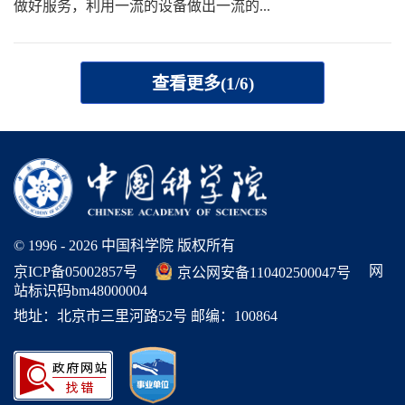
做好服务，利用一流的设备做出一流的...
查看更多(1/6)
© 1996 -
2026 中国科学院 版权所有
网
京ICP备05002857号
京公网安备110402500047号
站标识码bm48000004
地址：北京市三里河路52号 邮编：100864