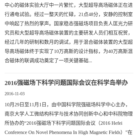
中心的磁体实验大厅中一片繁忙，大型超导高场磁体正在进
行通电试验。经过一整天的忙碌，21点48分，安静的控制室
中响起了热烈的掌声。国家稳态强磁场项目负责人匡光力研
究员和大型超导高场磁体装置的主要研发人员们相互祝贺，
经过几年的研制和数月的调试，用于混合磁体装置的大型超
导高场磁体终于实现了10万高斯的设计指标，为40万高斯混
合磁体的联调成功奠定了一项关键基础...
2016强磁场下科学问题国际会议在科学岛举办
2016-11-03
10月29日至11月1日，由中国科学院强磁场科学中心主办，
南京大学人工微结构科学与技术协同创新中心和中科院物理
所协办的“2016强磁场下科学问题国际会议（2016 Hefei
Conference On Novel Phenomena In High Magnetic Fields）”在