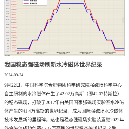
我国稳态强磁场刷新水冷磁体世界纪录
2024-09-24
9月22日，中国科学院合肥物质科学研究院强磁场科学中心
自主研制的水冷磁体产生了42.02万高斯（即42.02特斯拉）
的稳态磁场，打破了2017年由美国国家强磁场实验室水冷磁
体产生的41.4万高斯的世界纪录，成为国际强磁场水冷磁体
技术发展新的里程碑。这也是稳态强磁场实验装置继2022年
混合磁体成功创造45.22万高斯的世界稳态磁场纪录之后，