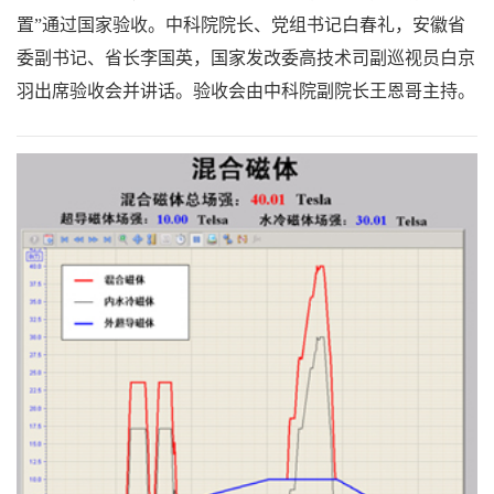
置”通过国家验收。中科院院长、党组书记白春礼，安徽省
委副书记、省长李国英，国家发改委高技术司副巡视员白京
羽出席验收会并讲话。验收会由中科院副院长王恩哥主持。