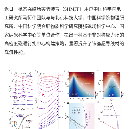
​近日，稳态强磁场实验装置（SHMFF）用户中国科学院电
工研究所马衍伟团队与与北京科技大学、中国科学院物理研
究所、中国科学院合肥物质科学研究院强磁场科学中心、国
家纳米科学中心等单位合作，提出一种基于非对称应力场的
高密度磁通钉扎中心构建策略，显著提升了铁基超导线材的
载流性能。