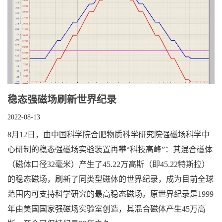
稳态强磁场刷新世界纪录
2022-08-13
8月12日，由中国科学院合肥物质科学研究院强磁场科学中
心研制的稳态强磁场实验装置再攀“科技高峰”：其混合磁体
（磁体口径32毫米）产生了45.22万高斯（即45.22特斯拉）
的稳态磁场，刷新了同类型磁体的世界纪录，成为目前全球
范围内可支持科学研究的最高稳态磁场。原世界纪录是1999
年由美国国家强磁场实验室创造，其混合磁体产生45万高