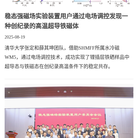
稳态强磁场实验装置用户通过电场调控发现一
种创纪录的高温超导铁磁体
2025-08-19
清华大学张定和薛其坤团队，借助SHMFF所属水冷磁
WM5，通过电场调控技术，成功实现了锂插层铁硒样品中
超导态与铁磁态在创纪录高温条件下的稳定共存。