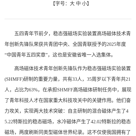
【字号：
大
中
小
】
五四青年节前夕，稳态强磁场实验装置高场磁体技术青
年创新先锋队荣获共青团中央、全国青联授予的2025年度
“中国青年五四奖章”，这也是安徽省唯一入选集体。
高场磁体技术青年创新先锋队作为稳态强磁场实验装置
(SHMFF)研制的重要力量，共有33人，35周岁以下青年共21
人，占比为63%，在承担SHMFF高场磁体研制任务中，展现
了青年科技人才在国家重大科技攻关中的关键作用。他们奋
力攻关，实现两大技术突破：自主研制的混合磁体产生了4
5.22特斯拉的稳态磁场，水冷磁体产生了42.02特斯拉的稳态
磁场，两度刷新同类型磁体世界纪录。这不仅使我国拥有了