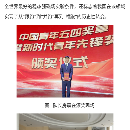
全世界最好的稳态强磁场实验条件，还标志着我国在该领域
实现了从“跟跑“到”并跑”再到“领跑”的历史性转变。‍
图. 队长房震在颁奖现场