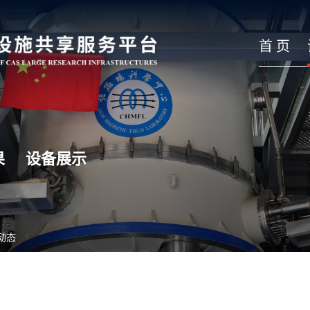
首 页
果
设备展示
动态