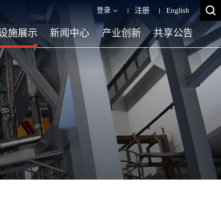
登录
注册
English
设施展示
新闻中心
产业创新
共享公告