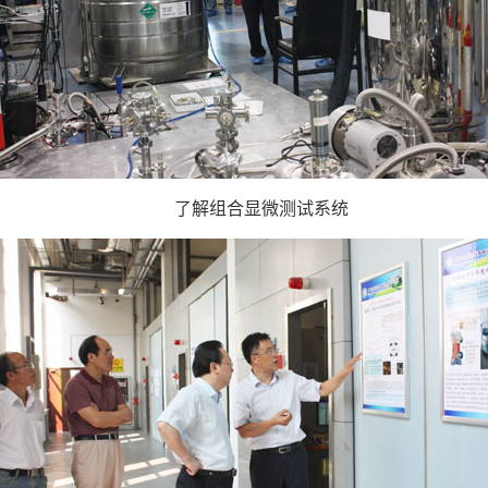
了解组合显微测试系统