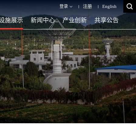
登录
注册
English
设施展示
新闻中心
产业创新
共享公告