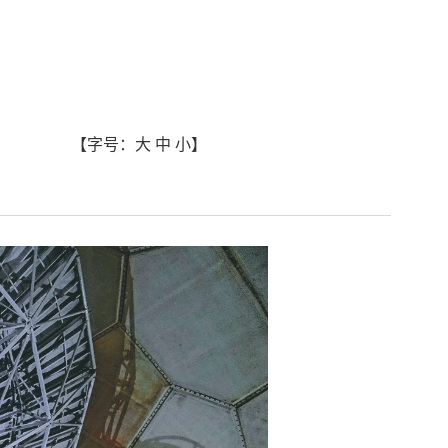
【字号：
大
中
小
】