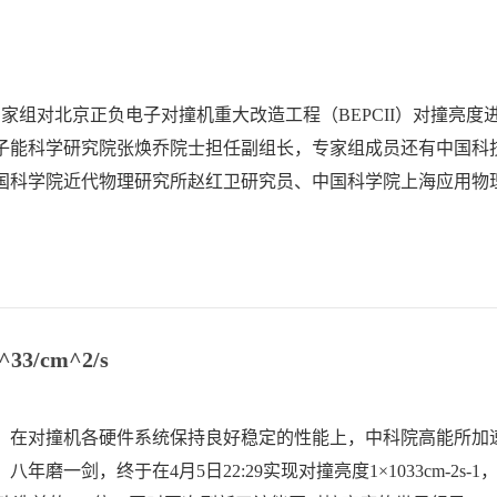
家组对北京正负电子对撞机重大改造工程（BEPCII）对撞亮度
子能科学研究院张焕乔院士担任副组长，专家组成员还有中国科
国科学院近代物理研究所赵红卫研究员、中国科学院上海应用物
授、中国原子能科学研究院张天爵研究员。高能所陈和生、陈森
鉴定会。
/cm^2/s
新高。在对撞机各硬件系统保持良好稳定的性能上，中科院高能所加
一剑，终于在4月5日22:29实现对撞亮度1×1033cm-2s-1