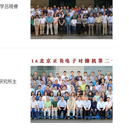
大学吕晓睿
研究所主
。