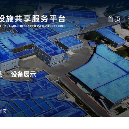
首 页
果
设备展示
动态