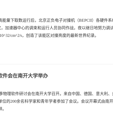
能量下取数运行后，北京正负电子对撞机（BEPCII）各硬件系
器研究，加速器中心的调束和运行人员协同作战，夜以继日地努力调
0^32/cm^2/s，创造了该能区对撞亮度的最新世界纪录。
物理软件会在南开大学举办
作组2015秋季物理软件研讨会在南开大学召开。来自中国、德国、意大利
单位的200余名科学家和青年学者参加了会议。会议开幕式由南
辞。