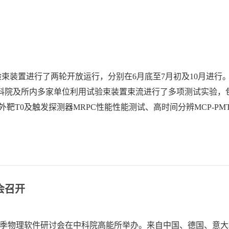
-试验束装置进行了两轮开放运行，分别在6月底至7月初及10月进行
科院及所内多家单位利用试验束装置束流进行了多项测试实验，
SR外靶T0及触发探测器MRPC性能性能测试、高时间分辨MCP-PM
放运行过程中还利用试验束为中国农科院及所内用户进行了生物
会召开
16年秋季物理软件研讨会在中科院高能所举办。来自中国、德国、意