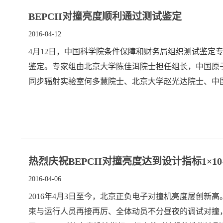
BEPCII对撞亮度顺利通过测试鉴定
2016-04-12
4月12日，中国科学院条件保障和财务局组织测试鉴定专
鉴定。专家组由北京大学陈佳洱院士担任组长，中国原
同步辐射实验室何多慧院士、北京大学赵光达院士、中
立新研究员、北京大学刘克新教授、清华大学唐传祥教
所长秦庆、罗小安和BEPCII工程相关人员出席了测试
热烈庆祝BEPCII对撞亮度达到设计指标1×10^33
2016-04-06
2016年4月3日至今，北京正负电子对撞机亮度屡创
束与运行人员再接再厉、全体动员不分昼夜的调试对撞，八年磨