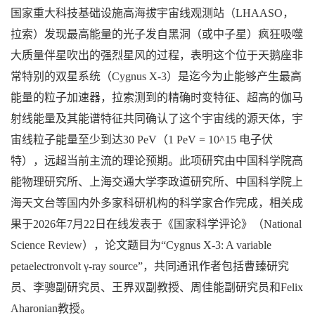
国家重大科技基础设施高海拔宇宙线观测站（LHAASO，
拉索）发现最高能量的光子发自黑洞（或中子星）疯狂吸噬
大质量伴星吹出的强烈星风的过程，表明这个位于天鹅座非
常特别的双星系统（Cygnus X-3）是迄今为止能够产生最高
能量的粒子加速器，拉索测到的精确时变特征、超高的伽马
射线能量及其能谱特征共同确认了这个宇宙线的源天体，宇
宙线粒子能量至少到达30 PeV（1 PeV = 10^15 电子伏
特），远超当前主流的理论预期。此项研究由中国科学院高
能物理研究所、上海交通大学李政道研究所、中国科学院上
海天文台等国内外多家科研机构的科学家合作完成，相关成
果于2026年7月22日在线发表于《国家科学评论》（National
Science Review），论文题目为“Cygnus X-3: A variable
petaelectronvolt γ-ray source”，共同通讯作者包括曹臻研究
员、李骢副研究员、王界双副教授、周佳能副研究员和Felix
Aharonian教授。