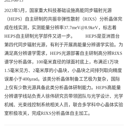
2023-06-13
2023年5月，国家重大科技基础设施高能同步辐射光源
（HEPS）自主研制的共振非弹性散射（RIXS）分析晶体完
成在线实测，实测能量分辨率37.7meV@8.9keV，标志着
HEPS自主研制光学部件又进一步。 HEPS是亚洲首台
第四代同步辐射光源，有利于开展高能量分辨谱学实验。为
满足高分辨谱学需求，HEPS光源部署自主研制高分辨RIXS
谱学分析晶体，100毫米直径的球面衬底上，布满近1万块
1.5毫米见方、2毫米厚的小晶块，小晶块之间排列取向精度
误差小于400μrad。该类分析晶体制备工艺极为复杂，国际
上仅有少数光源具备此类分析晶体研制能力。HEPS高能量
分辨谱学线站负责人徐伟研究员带领团队与光学设计、光学
机械、光束线控制系统相关人员，联合多学科中心晶体实验
室积极攻关，完成RIXS分析晶体自主加工。