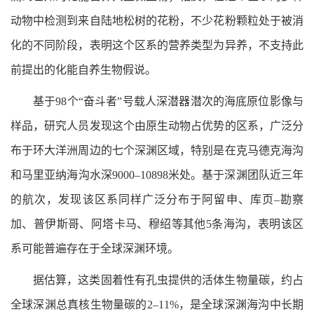
动物中检测到来自陆地松树的花粉，不少花粉颗粒处于被消
化的不同阶段，表明这个区系的营养类型为异养，不支持此
前提出的化能自养生物假说。
基于98个“奋斗者”号载人深潜器潜次的海底原位影像与
样品，研究人员发现这个由原生动物占优势的区系，广泛分
布于环大洋洲周边的七个深渊区域，特别是在克马德克海沟
和马里亚纳海沟水深9000–10898米处。基于深渊团队近三年
的航次，发现该区系同样广泛分布于阿留申、库页–勘察
加、普伊斯哥、阿塔卡马、穆绍等其他5条海沟，表明该区
系可能普遍存在于全球深渊环境。
据估算，这类固着性有孔虫提供的活体生物量碳，约占
全球深渊总真核生物量碳的2–11%，是全球深渊海沟中长期