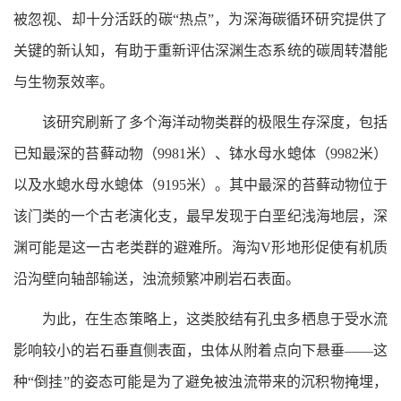
被忽视、却十分活跃的碳“热点”，为深海碳循环研究提供了
关键的新认知，有助于重新评估深渊生态系统的碳周转潜能
与生物泵效率。
该研究刷新了多个海洋动物类群的极限生存深度，包括
已知最深的苔藓动物（9981米）、钵水母水螅体（9982米）
以及水螅水母水螅体（9195米）。其中最深的苔藓动物位于
该门类的一个古老演化支，最早发现于白垩纪浅海地层，深
渊可能是这一古老类群的避难所。海沟V形地形促使有机质
沿沟壁向轴部输送，浊流频繁冲刷岩石表面。
为此，在生态策略上，这类胶结有孔虫多栖息于受水流
影响较小的岩石垂直侧表面，虫体从附着点向下悬垂——这
种“倒挂”的姿态可能是为了避免被浊流带来的沉积物掩埋，