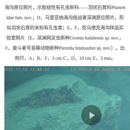
海沟原位照片，示胶结性有孔虫新科——羽状石茸科Plumett
idae fam. nov.；D，马里亚纳海沟挑战者深渊原位照片，形
似羽状石茸的未知有孔虫类；E，F，克马德克海沟样品实
验室照片（E，深渊网足虫新种Gromia hadalensis sp. nov.，
F，奋斗者号苔藓动物新种Pierrella fendouzhei sp. nov.）。比
例尺，A，B，F，3 cm; C，D，10 cm; E，3 mm。