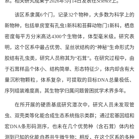
系。相关研究成果于2026年5月14日
发表
在
Science
上。
该区系隶属6个门，记录32个物种，大多数为科学上的
新物种，包括单房室有孔虫1新科和苔藓动物门1新科，栖息
密度每平方分米高达4300个生物体，体型毫米级。研究表
明，这个区系中最占优势、呈丝状结构的“神秘”生命形式为
胶结有孔虫类，研究人员称其为“石茸”。在研究过程中，由
于石茸样品个体小、结构简单、形态特征少，体内却含有大
量沉积物颗粒，体系复杂，可提取的目标DNA总量极低、
序列组装难度高，其生物学归属问题曾困扰学术界多年。
在所开展的硬质基底研究潜次中，研究人员未发现管
虫、双壳类等化能合成生态系统指示类群；通过宏基因组和
宏DNA条形码测序，也未在几个优势种（含石茸）体内检
测到已知的化能自养共生微生物；相反，在这个区系的多种